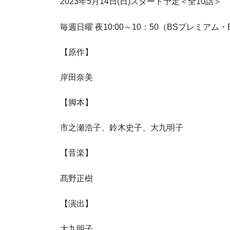
2023年5月14日(日)スタート予定＜全10話＞
毎週日曜 夜10:00～10：50（BSプレミアム・
【原作】
岸田奈美
【脚本】
市之瀬浩子、鈴木史子、大九明子
【音楽】
髙野正樹
【演出】
大九明子