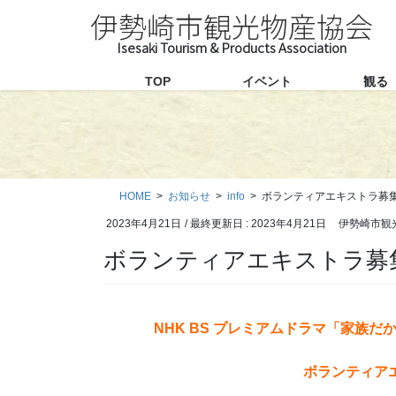
コ
ナ
伊勢崎市観光物産協会
ン
ビ
テ
ゲ
ン
ー
TOP
イベント
観る
ツ
シ
に
ョ
移
ン
動
に
移
HOME
お知らせ
info
ボランティアエキストラ募
動
2023年4月21日
/ 最終更新日 :
2023年4月21日
伊勢崎市観
ボランティアエキストラ募
NHK BS プレミアムドラマ「家族
ボランティア