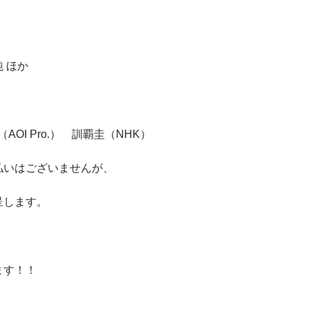
 ほか
OI Pro.） 訓覇圭（NHK）
払いはございませんが、
呈します。
ます！！