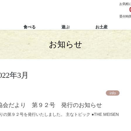
お気軽
受付時間 
食べる
遊ぶ
お土産
お知らせ
022年3月
info
協会だより 第９２号 発行のお知らせ
の第９２号を発行いたしました。 主なトピック ●THE MEISEN