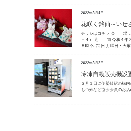
2022年3月4日
花咲く銘仙～いせ
チラシはコチラ 会 場 い
－４） 期 間 令和４年
５時 休 館 日 月曜日・火曜日
2022年3月2日
冷凍自動販売機設
３月１日に伊勢崎駅の構内
もつ煮など協会会員のお店の