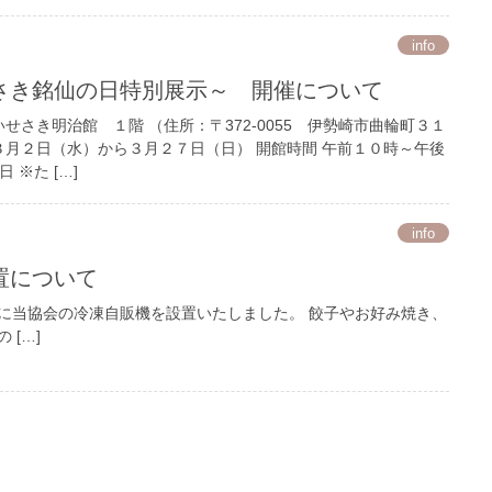
info
さき銘仙の日特別展示～ 開催について
せさき明治館 １階 （住所：〒372-0055 伊勢崎市曲輪町３１
３月２日（水）から３月２７日（日） 開館時間 午前１０時～午後
 ※た […]
info
置について
に当協会の冷凍自販機を設置いたしました。 餃子やお好み焼き、
 […]