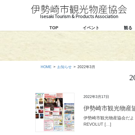
コ
ナ
伊勢崎市観光物産協会
ン
ビ
テ
ゲ
ン
ー
TOP
イベント
観る
ツ
シ
に
ョ
移
ン
動
に
移
HOME
お知らせ
2022年3月
動
2
2022年3月17日
伊勢崎市観光物産
伊勢崎市観光物産協会だより
REVOLUT […]