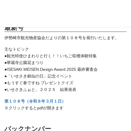
最新号
伊勢崎市観光物産協会だよりの第１０８号を発行いたします。
主なトピック
●観光特使ひまわりと行く！！いちご収穫体験特集
●華蔵寺公園花まつり
●ISESAKI MEISEN Design Award 2025 最終審査会
●「いせさき銘仙の日」記念イベント
●もうすぐ春ですね プレゼントクイズ
●いせさきふぉと。２０２５ 結果発表
第１０８
号（令和８年３月１日）
※クリックするとpdfが開きます
バックナンバー