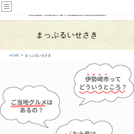
コ
ナ
伊勢崎市観光物産協会
ン
ビ
テ
ゲ
ン
ー
ツ
シ
まっぷるいせさき
に
ョ
移
ン
動
に
移
HOME
まっぷるいせさき
動