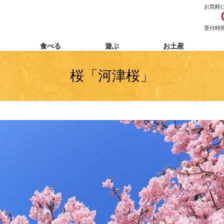
お気軽
受付時間 
食べる
遊ぶ
お土産
桜「河津桜」