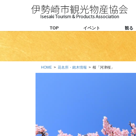
コ
ナ
伊勢崎市観光物産協会
ン
ビ
テ
ゲ
ン
ー
TOP
イベント
観る
ツ
シ
に
ョ
移
ン
動
に
移
HOME
花名所・銘木情報
桜「河津桜」
動