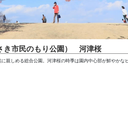
さき市民のもり公園） 河津桜
然に親しめる総合公園。河津桜の時季は園内中心部が鮮やかな